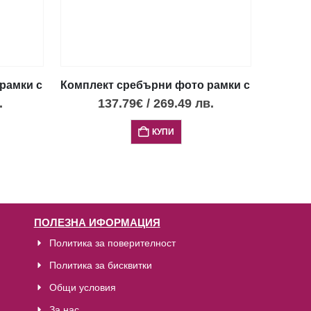
 и 9х13см
амки с релефен дизайн, 2 бр., 13х18 и 9х13см
Комплект сребърни фото рамки с 
.
137.79
€
/
269.49
лв.
КУПИ
ПОЛЕЗНА ИФОРМАЦИЯ
Политика за поверителност
Политика за бисквитки
Общи условия
За нас