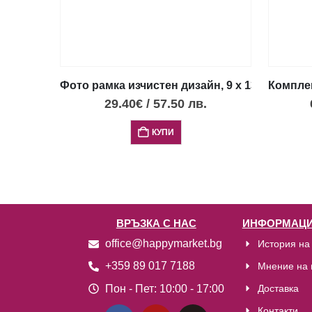
Фото рамка изчистен дизайн, 9 х 13 см
Комплек
29.40
€
/
57.50
лв.
КУПИ
ВРЪЗКА С НАС
ИНФОРМАЦИ
office@happymarket.bg
История на
+359 89 017 7188
Мнение на 
Пон - Пет:
10:00 - 17:00
Доставка
Контакти