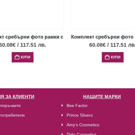
т сребърни фото рамки с релефен дизайн, 2 бр., 13х18
Комплект сребърни фото р
60.08
€
/
117.51
лв.
60.08
€
/
117.51
лв
КУПИ
КУПИ
Я ЗА КЛИЕНТИ
НАШИТЕ МАРКИ
 поръчките
Bee Factor
потребители
Prince Silvero
Amy's Cosmetics
Dido Cosmetics