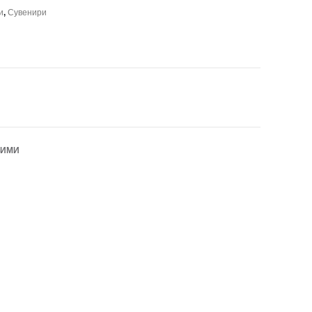
и
,
Сувенири
БИМИ