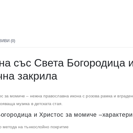
ЗИВИ (0)
на със Света Богородица 
чна закрила
ос за момиче – нежна православна икона с розова рамка и вград
ояваща музика в детската стая.
Богородица и Христос за момиче –характери
о метода на тънкослойно покритие