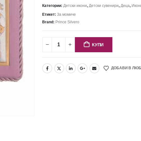
Категории:
Детски икони
,
Детски сувенири
,
Деца
,
Икон
Етикет:
За момиче
Brand:
Prince Silvero
КУПИ
ДОБАВИ В ЛЮ