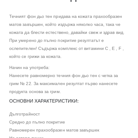
Течният фон дьо тен придава на кожата прахообразен
матов завършен, който издържа няколко часа, така че
кожата да блести естествено, давайки свеж и здрав вид.
При умерено до пълно покритие резултатът е
ослепителен! Съдържа комплекс от витамини C , E , F ,
който се грижи за кожата.
Начин на употреба:
Нанесете равномерно течния фон дьо тен с четка за
грим № 22. За максимален резултат първо нанесете
продукта основа за грим.
ОСНОВНИ ХАРАКТЕРИСТИКИ:
Дълготрайност
Средно до пълно покритие
Равномерен прахообразен матов завършек