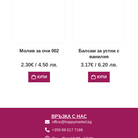
Молив за очи 002
Балсам за устни с
ванилия
2.30
€
/
4.50
лв.
3.17
€
/
6.20
лв.
КУПИ
КУПИ
ВРЪЗКА С НАС
office@happymarket.bg
+359 89 017 7188