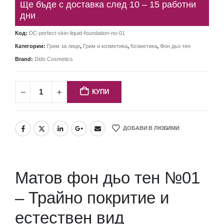
Ще бъде с доставка след 10 – 15 работни
дни
Код:
DC-perfect-skin-liquid-foundation-no-01
Категории:
Грим за лице
,
Грим и козметика
,
Козметика
,
Фон дьо тен
Brand:
Dido Cosmetics
КУПИ
ДОБАВИ В ЛЮБИМИ
Матов фон дьо тен №01
– Трайно покритие и
естествен вид