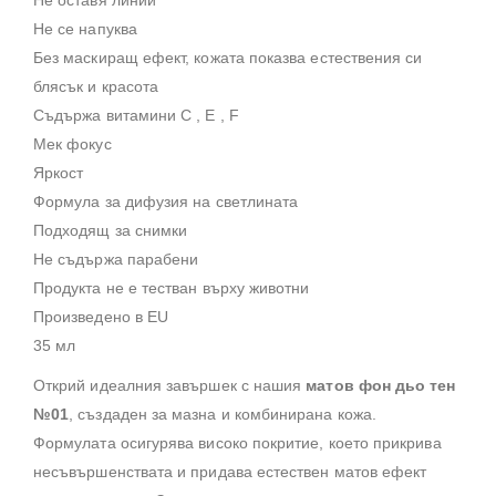
Не оставя линии
Не се напуква
Без маскиращ ефект, кожата показва естествения си
блясък и красота
Съдържа витамини C , E , F
Мек фокус
Яркост
Формула за дифузия на светлината
Подходящ за снимки
Не съдържа парабени
Продукта не е тестван върху животни
Произведено в EU
35 мл
Открий идеалния завършек с нашия
матов фон дьо тен
№01
, създаден за мазна и комбинирана кожа.
Формулата осигурява високо покритие, което прикрива
несъвършенствата и придава естествен матов ефект