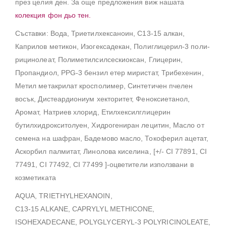
през целия ден. За още предложения виж нашата
колекция фон дьо тен.
Съставки: Вода, Триетилхексаноин, C13-15 алкан,
Каприлов метикон, Изогексадекан, Полиглицерил-3 поли-
рицинолеат, Полиметилсилсескиоксан, Глицерин,
Пропандиол, PPG-3 бензил етер миристат, Трибехенин,
Метил метакрилат кросполимер, Синтетичен пчелен
восък, Дистеардиониум хекторитет, Феноксиетанол,
Аромат, Натриев хлорид, Етилхексилглицерин
бутилхидрокситолуен, Хидрогениран лецитин, Масло от
семена на шафран, Бадемово масло, Токоферил ацетат,
Аскорбил палмитат, Линолова киселина, [+/- CI 77891, CI
77491, CI 77492, CI 77499 ]-оцветители използвани в
козметиката
AQUA, TRIETHYLHEXANOIN,
C13-15 ALKANE, CAPRYLYL METHICONE,
ISOHEXADECANE, POLYGLYCERYL-3 POLYRICINOLEATE,