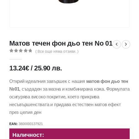
Матов течен фон дьо тен No 01
( Все още няма отзиви. )
0
out of 5
13.24
€
/
25.90
лв.
Открий идеалния завършек с нашия
матов фон дьо тен
№01
, създаден за мазна и комбинирана кожа. Формулата
осигурява високо покритие, което прикрива
несъвършенствата и придава естествен матов ефект
през целия ден
EAN:
3800000137921
Наличност: