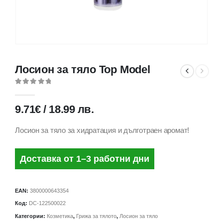
Лосион за тяло Top Model
0
out of 5
9.71
€
/
18.99
лв.
Лосион за тяло за хидратация и дълготраен аромат!
Доставка от 1–3 работни дни
EAN:
3800000643354
Код:
DC-122500022
Категории:
Козметика
,
Грижа за тялото
,
Лосион за тяло