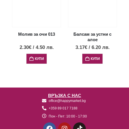
Молив за очи 013
Балсам за устни с
алое
2.30
€
/
4.50
лв.
3.17
€
/
6.20
лв.
КУПИ
КУПИ
ВРЪЗКА С НАС
office@happymarket.bg
+359 89 017 7188
Пон - Пет:
10:00 - 17:00