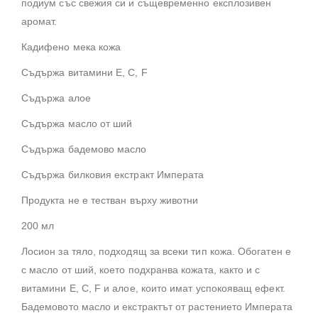
подиум със свежия си и същевременно експлозивен
аромат.
Кадифено мека кожа
Съдържа витамини E, C, F
Съдържа алое
Съдържа масло от ший
Съдържа бадемово масло
Съдържа билковия екстракт Императа
Продукта не е тестван върху животни
200 мл
Лосион за тяло, подходящ за всеки тип кожа. Обогатен е
с масло от ший, което подхранва кожата, както и с
витамини E, C, F и алое, които имат успокояващ ефект.
Бадемовото масло и екстрактът от растението Императа