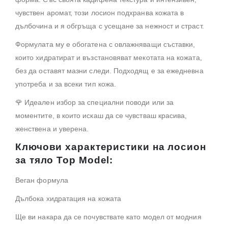
чувствен аромат, този лосион подхранва кожата в
дълбочина и я обгръща с усещане за нежност и страст.
Формулата му е обогатена с овлажняващи съставки,
които хидратират и възстановяват мекотата на кожата,
без да оставят мазни следи. Подходящ е за ежедневна
употреба и за всеки тип кожа.
🌹 Идеален избор за специални поводи или за
моментите, в които искаш да се чувстваш красива,
женствена и уверена.
Ключови характеристики на лосион
за тяло Top Model:
Веган формула
Дълбока хидратация на кожата
Ще ви накара да се почувствате като модел от модния