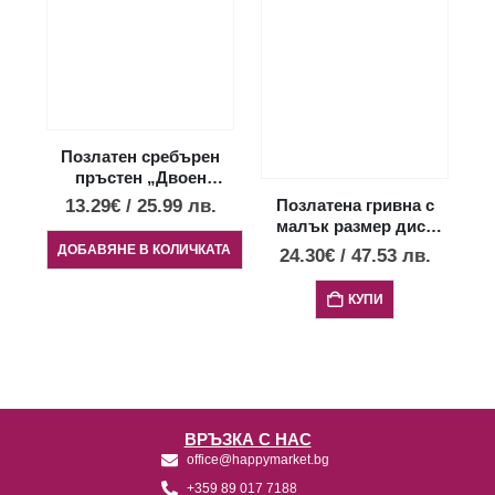
С
Позлатен сребърен
пръстен „Двоен
Меандър“
13.29
€
/
25.99
лв.
Позлатена гривна с
малък размер диск
Фестос
ДОБАВЯНЕ В КОЛИЧКАТА
24.30
€
/
47.53
лв.
КУПИ
ВРЪЗКА С НАС
office@happymarket.bg
+359 89 017 7188