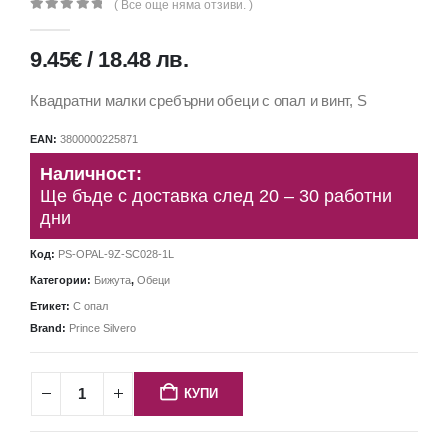
( Все още няма отзиви. )
0
out of 5
9.45
€
/
18.48
лв.
Квадратни малки сребърни обеци с опал и винт, S
EAN:
3800000225871
Наличност:
Ще бъде с доставка след 20 – 30 работни
дни
Код:
PS-OPAL-9Z-SC028-1L
Категории:
Бижута
,
Обеци
Етикет:
С опал
Brand:
Prince Silvero
КУПИ