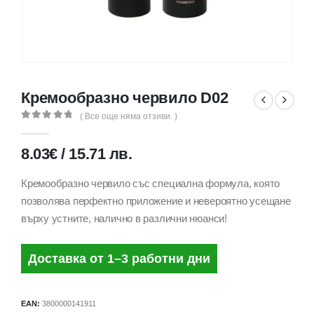
Кремообразно червило D02
( Все още няма отзиви. )
0
out of 5
8.03
€
/
15.71
лв.
Кремообразно червило със специална формула, която
позволява перфектно приложение и невероятно усещане
върху устните, налично в различни нюанси!
Доставка от 1–3 работни дни
EAN:
3800000141911