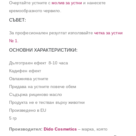
Очертайте устните с
молив за устни
и нанесете
кремообразното червило.
СЪВЕТ:
За професионален резултат използвайте
четка за устни
№ 1.
ОСНОВНИ ХАРАКТЕРИСТИКИ:
Дълготраен ефект 8-10 часа
Кадифен ефект
Овлажнява устните
Придава на устните повече обем
Съдържа рициново масло
Продукта не е тестван върху животни
Произведено в EU
5 гр
Производител:
Dido Cosmetics
– марка, която