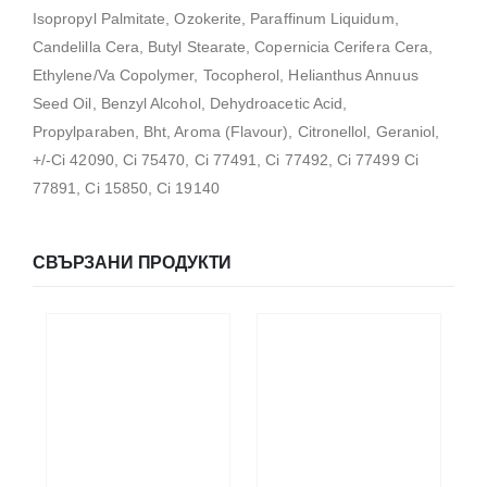
Isopropyl Palmitate, Ozokerite, Paraffinum Liquidum,
Candelilla Cera, Butyl Stearate, Copernicia Cerifera Cera,
Ethylene/Va Copolymer, Tocopherol, Helianthus Annuus
Seed Oil, Benzyl Alcohol, Dehydroacetic Acid,
Propylparaben, Bht, Aroma (Flavour), Citronellol, Geraniol,
+/-Ci 42090, Ci 75470, Ci 77491, Ci 77492, Ci 77499 Ci
77891, Ci 15850, Ci 19140
СВЪРЗАНИ ПРОДУКТИ