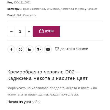
Код:
DC-12110061
Категории:
Грим и козметика
,
Козметика
,
Козметика за устни
,
Червила
Brand:
Dido Cosmetics
КУПИ
ДОБАВИ В ЛЮБИМИ
Кремообразно червило D02 –
Кадифена мекота и наситен цвят
Формулата на червилото предлага мекота и блясък на
устните и ги прави да изглеждат по-големи.
Начин на употреба: