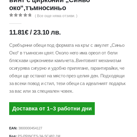
око“,тъмносиньо
( Все още няма отзиви. )
0
out of 5
11.81
€
/
23.10
лв.
Сребърнни обеци под формата на кръг с амулет „Синьо
Око“ в тъмносин цвят. Около него има ореол от бели
бляскави циркониеви камъчета..Винтовият механизъм
осигурява сигурно и удобно прилягане, гарантирайки, че
обеци ще останат на място през целия ден. Подходящи
за всеки повод и стил, тези обеци са идеалният подарък
за вас или за специален човек.
Доставка от 1–3 работни дни
EAN:
3800000454127
Код:
PS-PRINCES-3A-SC482-1M