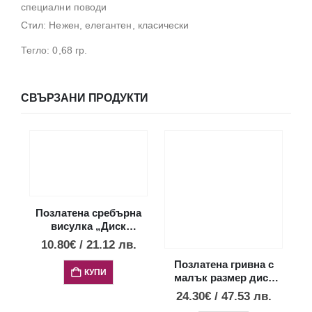
специални поводи
Стил: Нежен, елегантен, класически
Тегло: 0,68 гр.
СВЪРЗАНИ ПРОДУКТИ
Позлатена сребърна
висулка „Диск
Фестос“ с 4 опала,
10.80
€
/
21.12
лв.
XXS
Позлатена гривна с
КУПИ
малък размер диск
Фестос с черен център
24.30
€
/
47.53
лв.