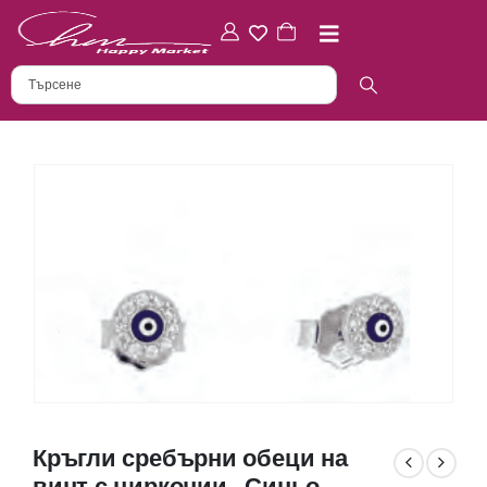
Кръгли сребърни обеци на
винт с цирконии „Синьо