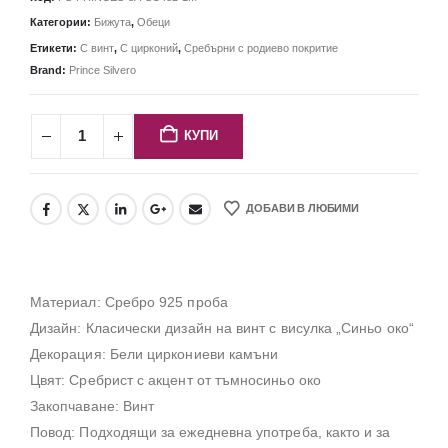
Категории:
Бижута
,
Обеци
Етикети:
С винт
,
С цирконий
,
Сребърни с родиево покритие
Brand:
Prince Silvero
КУПИ
ДОБАВИ В ЛЮБИМИ
Материал: Сребро 925 проба
Дизайн: Класически дизайн на винт с висулка „Синьо око“
Декорация: Бели циркониеви камъни
Цвят: Сребрист с акцент от тъмносиньо око
Закопчаване: Винт
Повод: Подходящи за ежедневна употреба, както и за