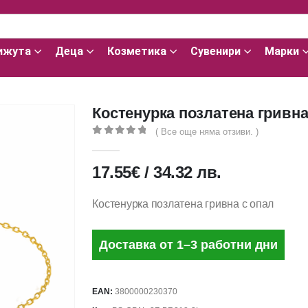
ижута
Деца
Козметика
Сувенири
Марки
Костенурка позлатена гривна
( Все още няма отзиви. )
0
out of 5
17.55
€
/
34.32
лв.
Костенурка позлатена гривна с опал
Доставка от 1–3 работни дни
EAN:
3800000230370