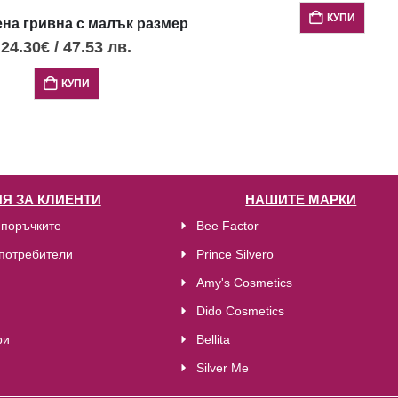
КУПИ
на гривна с малък размер диск Фестос с черен център
24.30
€
/
47.53
лв.
КУПИ
Я ЗА КЛИЕНТИ
НАШИТЕ МАРКИ
 поръчките
Bee Factor
потребители
Prince Silvero
Amy's Cosmetics
Dido Cosmetics
ри
Bellita
Silver Me