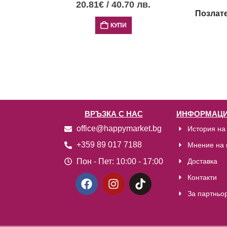
20.81
€
/
40.70
лв.
Позлате
КУПИ
ВРЪЗКА С НАС
ИНФОРМАЦИ
office@happymarket.bg
История на
+359 89 017 7188
Мнение на 
Пон - Пет:
10:00 - 17:00
Доставка
Контакти
За партньо