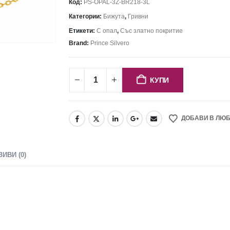
Код:
PS-OPAL-3Z-BR218-3L
Категории:
Бижута
,
Гривни
Етикети:
С опал
,
Със златно покритие
Brand:
Prince Silvero
КУПИ
ДОБАВИ В ЛЮ
ЗИВИ (0)