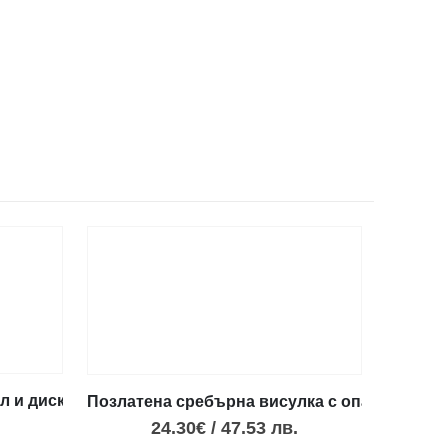
 и диск Фестос, XS
Позлатена сребърна висулка с опал „Диск Ф
24.30
€
/
47.53
лв.