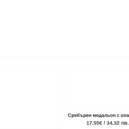
Сребърен медальон с опал
17.55
€
/
34.32
лв.
к Фестос, S