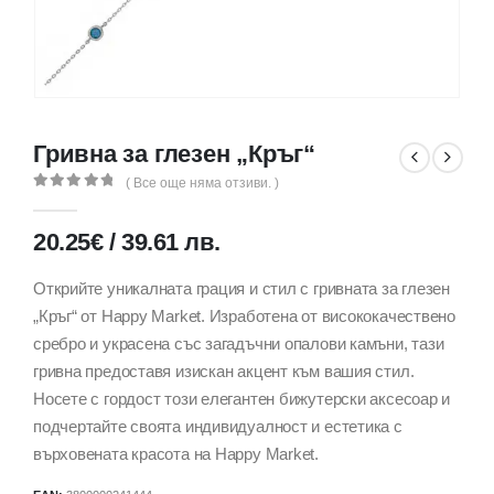
Гривна за глезен „Кръг“
( Все още няма отзиви. )
0
out of 5
20.25
€
/
39.61
лв.
Открийте уникалната грация и стил с гривната за глезен
„Кръг“ от Happy Market. Изработена от висококачествено
сребро и украсена със загадъчни опалови камъни, тази
гривна предоставя изискан акцент към вашия стил.
Носете с гордост този елегантен бижутерски аксесоар и
подчертайте своята индивидуалност и естетика с
върховената красота на Happy Market.