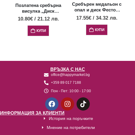
П
Сребърен медальон с
Позлатена сребърна
опал и диск Фестос,
висулка „Диск
XS
Фестос“ с 4 опала,
17.55
€
/
34.32
лв.
10.80
€
/
21.12
лв.
XXS
КУПИ
КУПИ
ВРЪЗКА С НАС
office@happymarket.bg
+359 89 017 7188
Пон - Пет:
10:00 - 17:00
ИНФОРМАЦИЯ ЗА КЛИЕНТИ
История на поръчките
Мнение на потребители