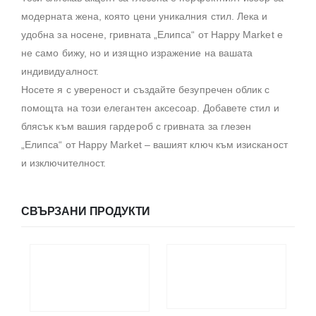
модерната жена, която цени уникалния стил. Лека и
удобна за носене, гривната „Елипса“ от Happy Market е
не само бижу, но и изящно изражение на вашата
индивидуалност.
Носете я с увереност и създайте безупречен облик с
помощта на този елегантен аксесоар. Добавете стил и
блясък към вашия гардероб с гривната за глезен
„Елипса“ от Happy Market – вашият ключ към изисканост
и изключителност.
СВЪРЗАНИ ПРОДУКТИ