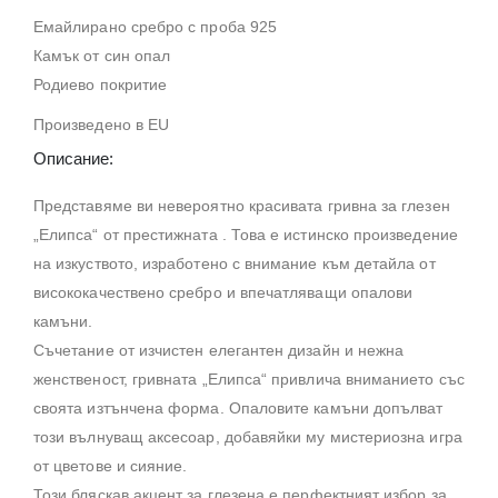
Емайлирано сребро с проба 925
Камък от син опал
Родиево покритие
Произведено в EU
Описание:
Представяме ви невероятно красивата гривна за глезен
„Елипса“ от престижната . Това е истинско произведение
на изкуството, изработено с внимание към детайла от
висококачествено сребро и впечатляващи опалови
камъни.
Съчетание от изчистен елегантен дизайн и нежна
женственост, гривната „Елипса“ привлича вниманието със
своята изтънчена форма. Опаловите камъни допълват
този вълнуващ аксесоар, добавяйки му мистериозна игра
от цветове и сияние.
Този бляскав акцент за глезена е перфектният избор за