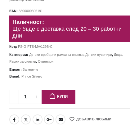
EAN:
3800000305191
Наличност:
Ще бъде с доставка след 20 – 30 работни
дни
Код:
PS-GIFTS-MA/129B-C
Категории:
Детски сребърни рамки за снимки
,
Детски сувенири
,
Деца
,
Рамки за снимки
,
Сувенири
Етикет:
За момче
Brand:
Prince Silvero
КУПИ
ДОБАВИ В ЛЮБИМИ