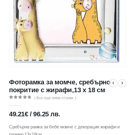
Фоторамка за момче, сребърно
покритие с жирафи,13 х 18 см
( Все още няма отзиви. )
0
out of 5
49.21
€
/
96.25
лв.
Сребърна рамка за бебе момче с декорация жирафи и
размер 13х18см.