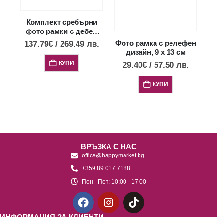
Комплект сребърни
фото рамки с дебел
профил 3
137.79
€
/
269.49
лв.
Фото рамка с релефен
бр.,18х24,13х18 и
дизайн, 9 х 13 см
9х13см
КУПИ
29.40
€
/
57.50
лв.
КУПИ
ВРЪЗКА С НАС
office@happymarket.bg
+359 89 017 7188
Пон - Пет:
10:00 - 17:00
ИНФОРМАЦИЯ ЗА КЛИЕНТИ