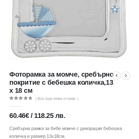
Фоторамка за момче, сребърно
покритие с бебешка количка,13
х 18 см
( Все още няма отзиви. )
0
out of 5
60.46
€
/
118.25
лв.
Сребърна рамка за бебе момче с декорация бебешка
количка и размер 13х18см.