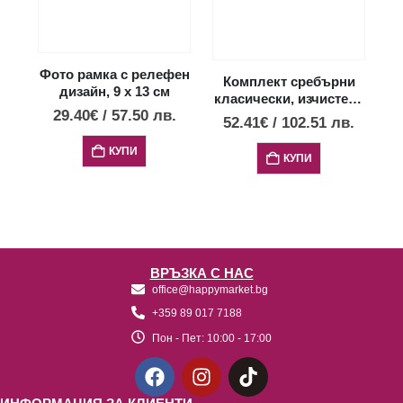
Фото рамка с релефен
Ф
Комплект сребърни
дизайн, 9 х 13 см
класически, изчистени
29.40
€
/
57.50
лв.
фото рамки 2 бр.,
52.41
€
/
102.51
лв.
13х18 и 9х13см
КУПИ
КУПИ
ВРЪЗКА С НАС
office@happymarket.bg
+359 89 017 7188
Пон - Пет:
10:00 - 17:00