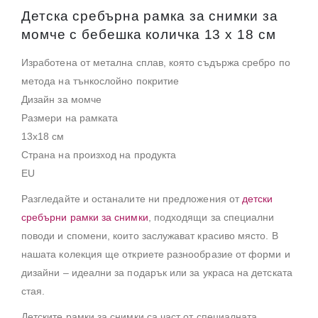
Детска сребърна рамка за снимки за
момче с бебешка количка 13 х 18 см
Изработена от метална сплав, която съдържа сребро по
метода на тънкослойно покритие
Дизайн за момче
Размери на рамката
13х18 см
Страна на произход на продукта
EU
Разгледайте и останалите ни предложения от
детски
сребърни рамки за снимки
, подходящи за специални
поводи и спомени, които заслужават красиво място. В
нашата колекция ще откриете разнообразие от форми и
дизайни – идеални за подарък или за украса на детската
стая.
Детските рамки за снимки са част от специалната