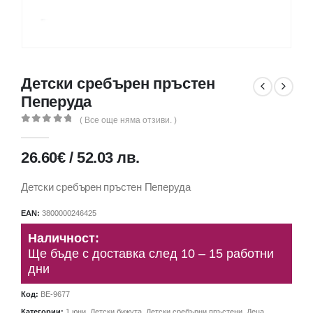
Детски сребърен пръстен
Пеперуда
( Все още няма отзиви. )
0
out of 5
26.60
€
/
52.03
лв.
Детски сребърен пръстен Пеперуда
EAN:
3800000246425
Наличност:
Ще бъде с доставка след 10 – 15 работни
дни
Код:
BE-9677
Категории:
1 юни
,
Детски бижута
,
Детски сребърни пръстени
,
Деца