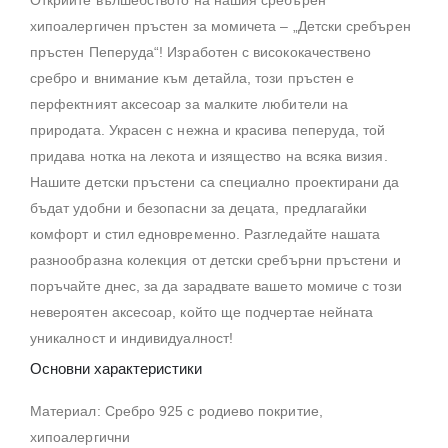
хипоалергичен пръстен за момичета – „Детски сребърен
пръстен Пеперуда“! Изработен с висококачествено
сребро и внимание към детайла, този пръстен е
перфектният аксесоар за малките любители на
природата. Украсен с нежна и красива пеперуда, той
придава нотка на лекота и изящество на всяка визия.
Нашите детски пръстени са специално проектирани да
бъдат удобни и безопасни за децата, предлагайки
комфорт и стил едновременно. Разгледайте нашата
разнообразна колекция от детски сребърни пръстени и
поръчайте днес, за да зарадвате вашето момиче с този
невероятен аксесоар, който ще подчертае нейната
уникалност и индивидуалност!
Основни характеристики
Материал: Сребро 925 с родиево покритие,
хипоалергични