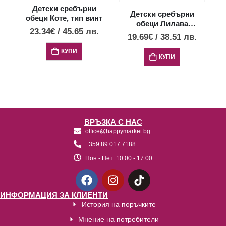
Детски сребърни
Детски сребърни
обеци Коте, тип винт
о
обеци Лилава
23.34
€
/
45.65
лв.
пеперуда, тип винт
19.69
€
/
38.51
лв.
КУПИ
КУПИ
ВРЪЗКА С НАС
office@happymarket.bg
+359 89 017 7188
Пон - Пет:
10:00 - 17:00
ИНФОРМАЦИЯ ЗА КЛИЕНТИ
История на поръчките
Мнение на потребители