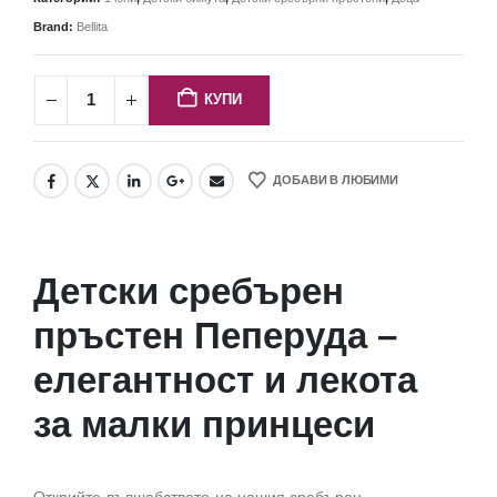
Brand:
Bellita
КУПИ
ДОБАВИ В ЛЮБИМИ
Детски сребърен
пръстен Пеперуда –
елегантност и лекота
за малки принцеси
Открийте вълшебството на нашия сребърен