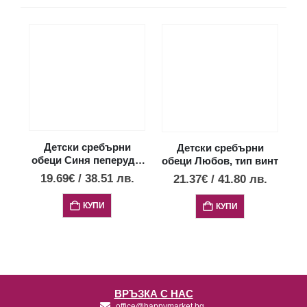
Детски сребърни
Детски сребърни
обеци Синя пеперуда,
обеци Любов, тип винт
о
тип винт
19.69
€
/
38.51
лв.
21.37
€
/
41.80
лв.
КУПИ
КУПИ
ВРЪЗКА С НАС
office@happymarket.bg