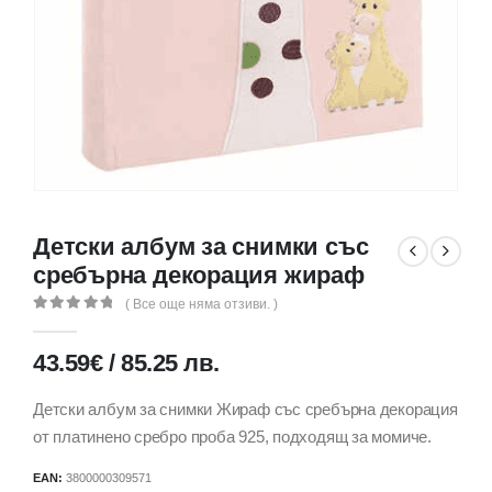
Детски албум за снимки със
сребърна декорация жираф
( Все още няма отзиви. )
0
out of 5
43.59
€
/
85.25
лв.
Детски албум за снимки Жираф със сребърна декорация
от платинено сребро проба 925, подходящ за момиче.
EAN:
3800000309571