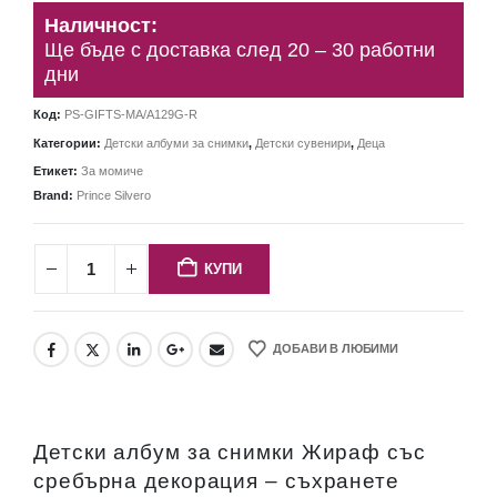
Наличност:
Ще бъде с доставка след 20 – 30 работни
дни
Код:
PS-GIFTS-MA/A129G-R
Категории:
Детски албуми за снимки
,
Детски сувенири
,
Деца
Етикет:
За момиче
Brand:
Prince Silvero
КУПИ
ДОБАВИ В ЛЮБИМИ
Детски албум за снимки Жираф със
сребърна декорация – съхранете