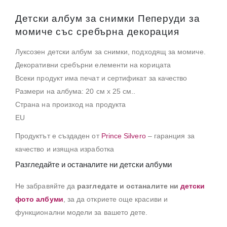
Детски албум за снимки Пеперуди за
момиче със сребърна декорация
Луксозен детски албум за снимки, подходящ за момиче.
Декоративни сребърни елементи на корицата
Всеки продукт има печат и сертификат за качество
Размери на албума: 20 см х 25 см..
Страна на произход на продукта
EU
Продуктът е създаден от
Prince Silvero
– гаранция за
качество и изящна изработка
Разгледайте и останалите ни детски албуми
Не забравяйте да
разгледате и останалите ни
детски
фото албуми
, за да откриете още красиви и
функционални модели за вашето дете.