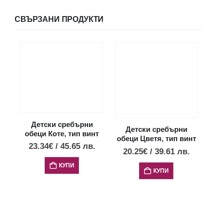
СВЪРЗАНИ ПРОДУКТИ
Детски сребърни
Детски сребърни
обеци Коте, тип винт
обеци Цветя, тип винт
о
23.34
€
/
45.65
лв.
20.25
€
/
39.61
лв.
КУПИ
КУПИ