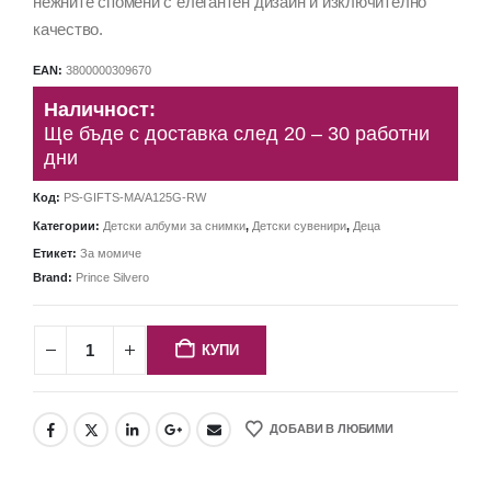
нежните спомени с елегантен дизайн и изключително
качество.
EAN:
3800000309670
Наличност:
Ще бъде с доставка след 20 – 30 работни
дни
Код:
PS-GIFTS-MA/A125G-RW
Категории:
Детски албуми за снимки
,
Детски сувенири
,
Деца
Етикет:
За момиче
Brand:
Prince Silvero
КУПИ
ДОБАВИ В ЛЮБИМИ