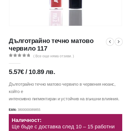
Дълготрайно течно матово
червило 117
( Все още няма отзиви. )
0
out of 5
5.57
€
/
10.89
лв.
Дълготрайно течно матово червило в червения нюанс,
който е
интензивно пигментиран и устойчив на външни влияния.
EAN:
3800000089855
Наличност:
Ще бъде с доставка след 10 – 15 работни