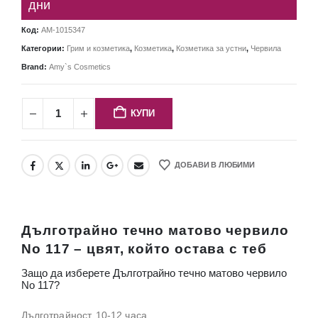
дни
Код:
AM-1015347
Категории:
Грим и козметика
,
Козметика
,
Козметика за устни
,
Червила
Brand:
Amy`s Cosmetics
КУПИ
ДОБАВИ В ЛЮБИМИ
Дълготрайно течно матово червило
No 117 – цвят, който остава с теб
Защо да изберете Дълготрайно течно матово червило
No 117?
Дълготрайност, 10-12 часа