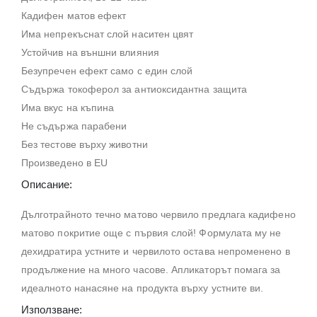
Кадифен матов ефект
Има непрекъснат слой наситен цвят
Устойчив на външни влияния
Безупречен ефект само с един слой
Съдържа токоферол за антиоксидантна защита
Има вкус на къпина
Не съдържа парабени
Без тестове върху животни
Произведено в EU
Описание:
Дълготрайното течно матово червило предлага кадифено
матово покритие още с първия слой! Формулата му не
дехидратира устните и червилото остава непроменено в
продължение на много часове. Апликаторът помага за
идеалното нанасяне на продукта върху устните ви.
Използване: