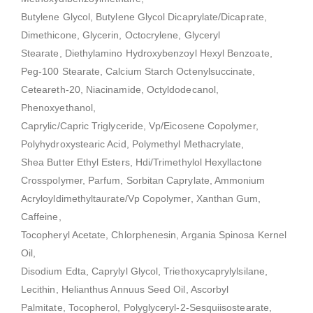
Butylene Glycol, Butylene Glycol Dicaprylate/Dicaprate,
Dimethicone, Glycerin, Octocrylene, Glyceryl
Stearate, Diethylamino Hydroxybenzoyl Hexyl Benzoate,
Peg-100 Stearate, Calcium Starch Octenylsuccinate,
Ceteareth-20, Niacinamide, Octyldodecanol,
Phenoxyethanol,
Caprylic/Capric Triglyceride, Vp/Eicosene Copolymer,
Polyhydroxystearic Acid, Polymethyl Methacrylate,
Shea Butter Ethyl Esters, Hdi/Trimethylol Hexyllactone
Crosspolymer, Parfum, Sorbitan Caprylate, Ammonium
Acryloyldimethyltaurate/Vp Copolymer, Xanthan Gum,
Caffeine,
Tocopheryl Acetate, Chlorphenesin, Argania Spinosa Kernel
Oil,
Disodium Edta, Caprylyl Glycol, Triethoxycaprylylsilane,
Lecithin, Helianthus Annuus Seed Oil, Ascorbyl
Palmitate, Tocopherol, Polyglyceryl-2-Sesquiisostearate,