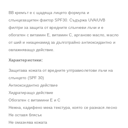
BB кремът е с щадяща лицето формула и
слънцезащитен фактор SPF30. Съдържа UVA/UVB
филтри за защита от вредните слънчеви лъчи и е
обогатен с витамин Е, витамин С, арганово масло, масло
от ший и ниацинамид за дълготрайно антиоксидантно и
овлажняващо действие.
Характеристики:
Защитава кожата от вредните ултравиолетови лъчи на
слънцето (SPF 30)
Антиоксидантно действие
Хидратиращо действие
Обогатен с витамини E и C
Нежна, кадифено мека текстура, която се разнася лесно
Не оставя блясък
Не омазнява кожата