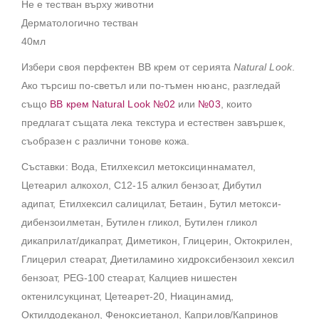
Не е тестван върху животни
Дерматологично тестван
40мл
Избери своя перфектен BB крем от серията
Natural Look
.
Ако търсиш по-светъл или по-тъмен нюанс, разгледай
също
BB крем Natural Look №02
или
№03
, които
предлагат същата лека текстура и естествен завършек,
съобразен с различни тонове кожа.
Съставки: Вода, Етилхексил метоксициннамател,
Цетеарил алкохол, C12-15 алкил бензоат, Дибутил
адипат, Етилхексил салицилат, Бетаин, Бутил метокси-
дибензоилметан, Бутилен гликол, Бутилен гликол
дикаприлат/дикапрат, Диметикон, Глицерин, Октокрилен,
Глицерил стеарат, Диетиламино хидроксибензоил хексил
бензоат, PEG-100 стеарат, Калциев нишестен
октенилсукцинат, Цетеарет-20, Ниацинамид,
Октилдодеканол, Феноксиетанол, Каприлов/Капринов