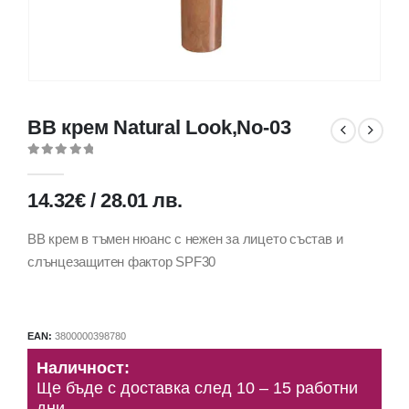
BB крем Natural Look,No-03
0
out of 5
14.32
€
/
28.01
лв.
BB крем в тъмен нюанс с нежен за лицето състав и
слънцезащитен фактор SPF30
EAN:
3800000398780
Наличност:
Ще бъде с доставка след 10 – 15 работни
дни