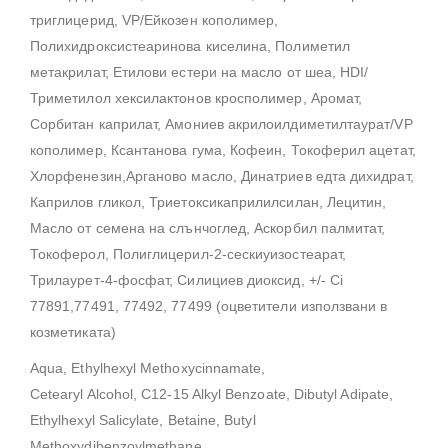
триглицерид, VP/Ейкозен кополимер,
Полихидроксистеаринова киселина, Полиметил
метакрилат, Етилови естери на масло от шеа, HDI/
Триметилол хексилактонов кросполимер, Аромат,
Сорбитан каприлат, Амониев акрилоилдиметилтаурат/VP
кополимер, Ксантанова гума, Кофеин, Токоферил ацетат,
Хлорфенезин,Арганово масло, Динатриев едта дихидрат,
Каприлов гликол, Триетоксикаприлилсилан, Лецитин,
Масло от семена на слънчоглед, Аскорбил палмитат,
Токоферол, Полиглицерил-2-сескиуизостеарат,
Трилаурет-4-фосфат, Силициев диоксид, +/- Ci
77891,77491, 77492, 77499 (оцветители използвани в
козметиката)
Aqua, Ethylhexyl Methoxycinnamate,
Cetearyl Alcohol, C12-15 Alkyl Benzoate, Dibutyl Adipate,
Ethylhexyl Salicylate, Betaine, Butyl
Methoxydibenzoylmethane,