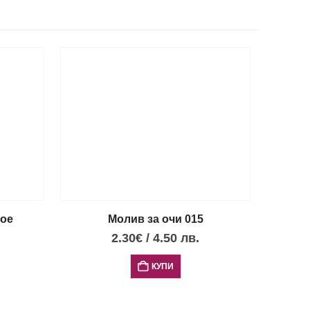
лое
Молив за очи 015
2.30
€
/
4.50
лв.
КУПИ