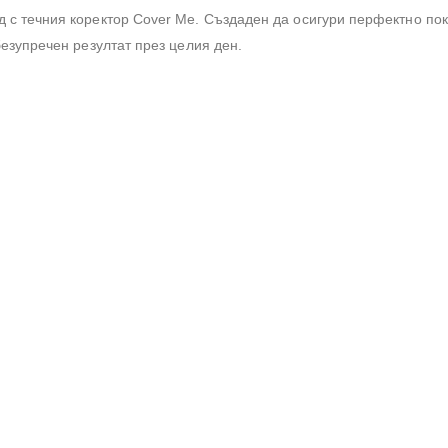
с течния коректор Cover Me. Създаден да осигури перфектно покр
безупречен резултат през целия ден.