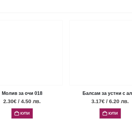
Молив за очи 018
Балсам за устни с а
2.30
€
/
4.50
лв.
3.17
€
/
6.20
лв.
КУПИ
КУПИ