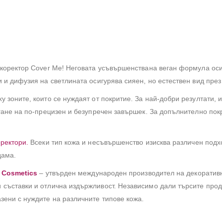
 коректор Cover Me! Неговата усъвършенствана веган формула оси
 и дифузия на светлината осигурява сияен, но естествен вид през 
у зоните, които се нуждаят от покритие. За най-добри резултати,
гане на по-прецизен и безупречен завършек. За допълнително пок
оректори.
Всеки тип кожа и несъвършенство изисква различен подхо
дама.
 Cosmetics
– утвърден международен производител на декоративна
 съставки и отлична издържливост. Независимо дали търсите прод
зени с нуждите на различните типове кожа.