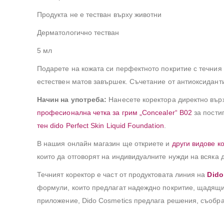
Продукта не е тестван върху животни
Дерматологично тестван
5 мл
Подарете на кожата си перфектното покритие с течния
естествен матов завършек. Съчетание от антиоксиданти
Начин на употреба:
Нанесете коректора директно върх
професионална четка за грим „Concealer“ B02
за пости
тен dido Perfect Skin Liquid Foundation
.
В нашия онлайн магазин ще откриете и
други видове к
които да отговорят на индивидуалните нужди на всяка 
Течният коректор е част от продуктовата линия на
Dido
формули, които предлагат надеждно покритие, щадящи
приложение, Dido Cosmetics предлага решения, съобра