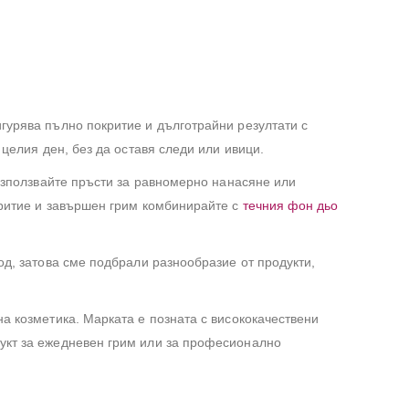
гурява пълно покритие и дълготрайни резултати с
целия ден, без да оставя следи или ивици.
 използвайте пръсти за равномерно нанасяне или
ритие и завършен грим комбинирайте с
течния фон дьо
д, затова сме подбрали разнообразие от продукти,
 козметика. Марката е позната с висококачествени
укт за ежедневен грим или за професионално