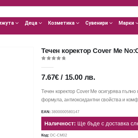
ижута
Деца
Козметика
Сувенири
Марки
Течен коректор Cover Me No:
0
out of 5
7.67
€
/
15.00
лв.
Течен коректор Cover Me осигурява пълно 
формула, антиоксидантни свойства и комф
EAN:
3800000580147
Наличност:
Ще бъде с доставка сл
Код:
DC-CM02