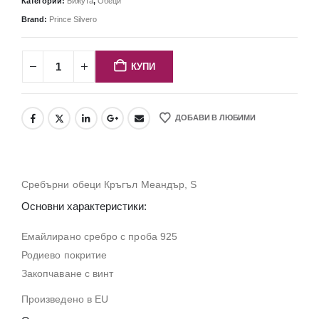
Категории:
Бижута
,
Обеци
Brand:
Prince Silvero
КУПИ
ДОБАВИ В ЛЮБИМИ
Сребърни обеци Кръгъл Меандър, S
Основни характеристики:
Емайлирано сребро с проба 925
Родиево покритие
Закопчаване с винт
Произведено в EU