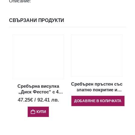
Описание:
СВЪРЗАНИ ПРОДУКТИ
П
Сребърен пръстен със
Сребърна висулка
златно покритие и
„Диск Фестос“ с 4
опал „Сърце“
опала, L
47.25
€
/
92.41
лв.
ДОБАВЯНЕ В КОЛИЧКАТА
КУПИ