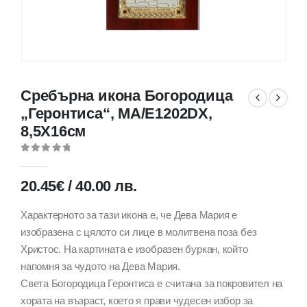
Сребърна икона Богородица
„Геронтиса“, MA/E1202DX,
8,5X16см
0
out of 5
20.45
€
/
40.00
лв.
Характерното за тази икона е, че Дева Мария е
изобразена с цялото си лице в молитвена поза без
Христос. На картината е изобразен буркан, който
напомня за чудото на Дева Мария.
Света Богородица Геронтиса е считана за покровител на
хората на възраст, което я прави чудесен избор за