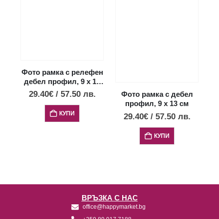
Фото рамка с релефен
дебел профил, 9 х 13
см
29.40
€
/
57.50
лв.
Фото рамка с дебел
профил, 9 х 13 см
фо
д
КУПИ
29.40
€
/
57.50
лв.
КУПИ
ВРЪЗКА С НАС
office@happymarket.bg