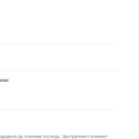
БИМИ
здадена да пленява погледа. Централният елемент