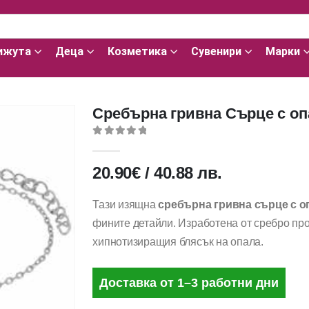
ижута
Деца
Козметика
Сувенири
Марки
Сребърна гривна Сърце с оп
0
out of 5
20.90
€
/
40.88
лв.
Тази изящна
сребърна гривна сърце с о
фините детайли. Изработена от сребро про
хипнотизиращия блясък на опала.
Доставка от 1–3 работни дни