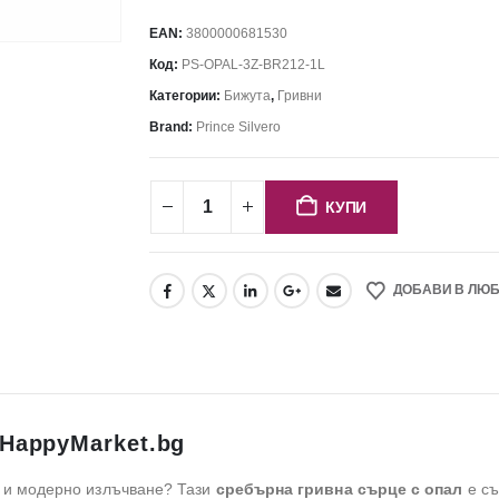
EAN:
3800000681530
Код:
PS-OPAL-3Z-BR212-1L
Категории:
Бижута
,
Гривни
Brand:
Prince Silvero
КУПИ
ДОБАВИ В ЛЮ
 HappyMarket.bg
а и модерно излъчване? Тази
сребърна гривна сърце с опал
е съ