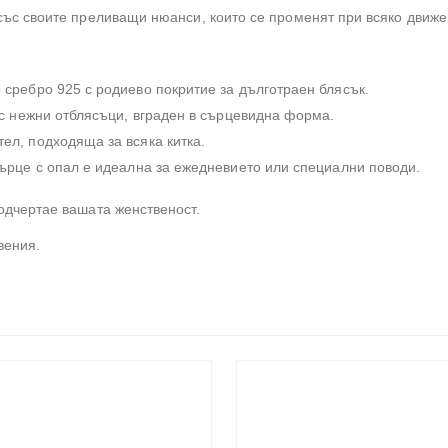
със своите преливащи нюанси, които се променят при всяко движе
 сребро 925 с родиево покритие за дълготраен блясък.
с нежни отблясъци, вграден в сърцевидна форма.
ел, подходяща за всяка китка.
ърце с опал е идеална за ежедневието или специални поводи.
одчертае вашата женственост.
вения.