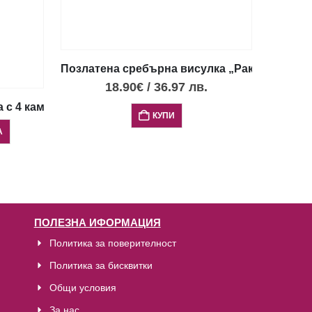
Позлатена сребърна висулка „Раковина“ с 
18.90
€
/
36.97
лв.
 с 4 камъка опал и детайли
КУПИ
А
ПОЛЕЗНА ИФОРМАЦИЯ
Политика за поверителност
Политика за бисквитки
Общи условия
За нас