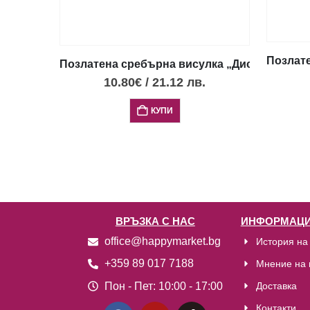
Позлате
Позлатена сребърна висулка „Диск Фестос“ 
10.80
€
/
21.12
лв.
КУПИ
ВРЪЗКА С НАС
ИНФОРМАЦИ
office@happymarket.bg
История на
+359 89 017 7188
Мнение на 
Пон - Пет:
10:00 - 17:00
Доставка
Контакти