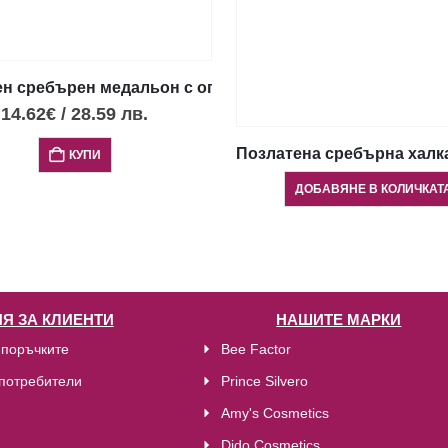
н сребърен медальон с опал и диск Фестос, XS
с 4 опала, XXS
14.62
€
/
28.59
лв.
Позлатена сребърна халка
КУПИ
ДОБАВЯНЕ В КОЛИЧКАТ
Я ЗА КЛИЕНТИ
НАШИТЕ МАРКИ
 поръчките
Bee Factor
потребители
Prince Silvero
Amy's Cosmetics
Dido Cosmetics