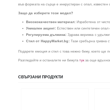
във формата на сърце е инкрустиран с опал, известен 
Защо да изберете този модел?
Висококачествен материал:
Изработена от чисто
Уникален акцент:
Естествен или синтетичен опал 
Регулируема дължина:
Здрава верижка с удължит
Стил от HappyMarket.bg:
Тази сребърна гривна с
Подарете емоция и стил с това нежно бижу, което ще п
Разгледайте и останалите ни бижута
тук
за още вдъхно
СВЪРЗАНИ ПРОДУКТИ