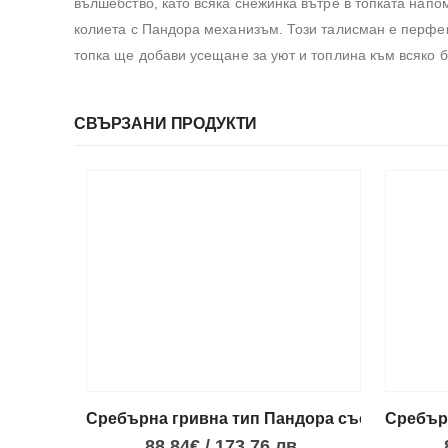
вълшебство, като всяка снежинка вътре в топката напо
колиета с Пандора механизъм. Този талисман е перфект
топка ще добави усещане за уют и топлина към всяко б
СВЪРЗАНИ ПРОДУКТИ
Сребърна гривна тип Пандора със закопчал
Сребърн
88.84
€
/
173.76
лв.