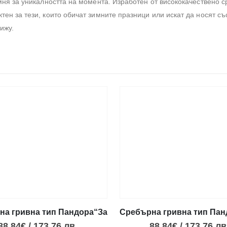
мня за уникалността на момента. Изработен от висококачествено с
ен за тези, които обичат зимните празници или искат да носят съ
ижу.
ка Сова
а гривна тип Пандора“Завинаги любов II“
Сребърна гривна тип Пан
88.84
€
/
173.76
лв.
88.84
€
/
173.76
лв