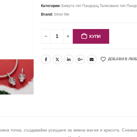
Категории:
Бижута тип Пандора
,
Талисмани тип Панд
Brand:
Silver Me
КУПИ
ДОБАВИ В ЛЮ
на топка, създавайки усещане за зимна магия и красота. Снежнат