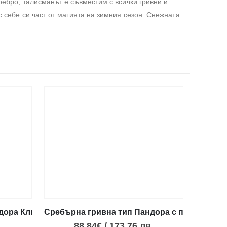
ребро, талисманът е съвместим с всички гривни и
с себе си част от магията на зимния сезон. Снежната
дора Ключалка сърце с ключ
Сребърна гривна тип Пандора с пеперуда
.
88.84
€
/
173.76
лв.