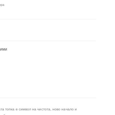
ора
БИМИ
а топка е символ на чистота, ново начало и