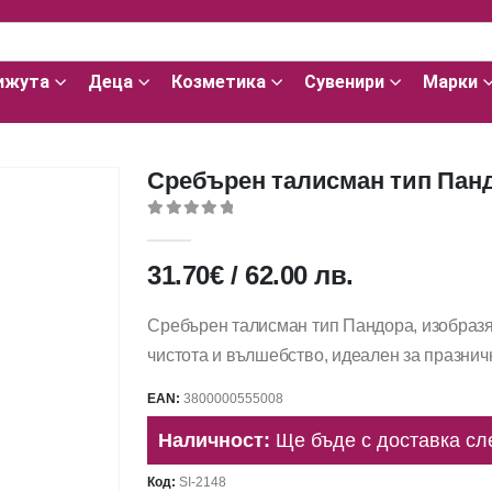
ижута
Деца
Козметика
Сувенири
Марки
Сребърен талисман тип Панд
0
out of 5
31.70
€
/
62.00
лв.
Сребърен талисман тип Пандора, изобразя
чистота и вълшебство, идеален за празнич
EAN:
3800000555008
Наличност:
Ще бъде с доставка сл
Код:
SI-2148