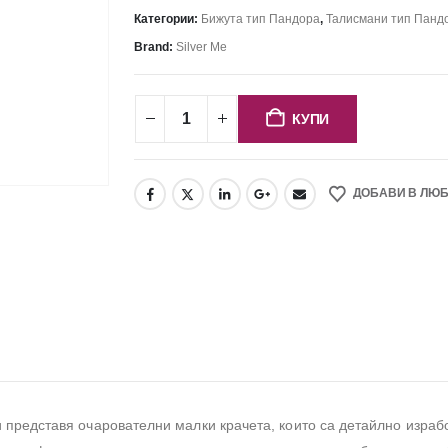
Категории:
Бижута тип Пандора
,
Талисмани тип Панд
Brand:
Silver Me
КУПИ
ДОБАВИ В ЛЮ
 представя очарователни малки крачета, които са детайлно израбо