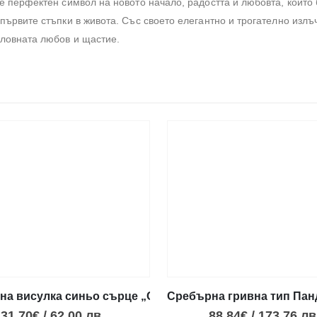
е перфектен символ на новото начало, радостта и любовта, които
първите стъпки в живота. Със своето елегантно и трогателно излъ
словната любов и щастие.
на висулка синьo сърце „Семейство“
Сребърна гривна тип Пан
31.70
€
/
62.00
лв.
88.84
€
/
173.76
лв