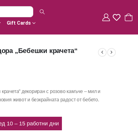
Gift Cards
ора „Бебешки крачета“
крачета“ декориран с розово камъче – мил и
овия живот и безкрайната радост от бебето.
ед 10 – 15 работни дни