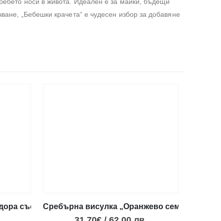
 бебето носи в живота. Идеален е за майки, бъдещи
чване, „Бебешки крачета“ е чудесен избор за добавяне
дора със сърце и дърво
Сребърна висулка „Оранжево семейно дър
.
31.70
€
/
62.00
лв.