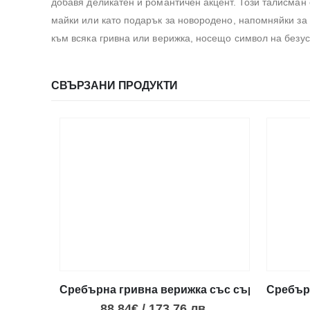
добавя деликатен и романтичен акцент. Този талисман 
майки или като подарък за новородено, напомняйки за 
към всяка гривна или верижка, носещо символ на безу
СВЪРЗАНИ ПРОДУКТИ
Сребърна гривна верижка със сърце
Сребър
88.84
€
/
173.76
лв.