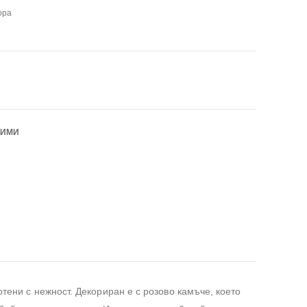
ора
БИМИ
тени с нежност. Декориран е с розово камъче, което