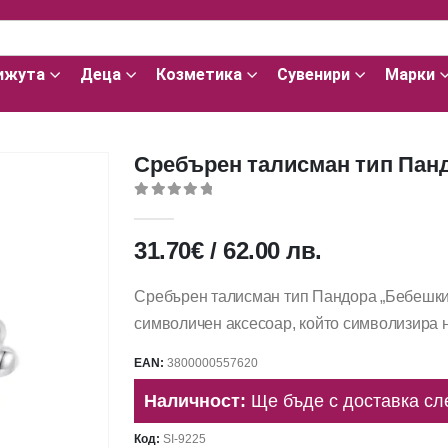
ижута
Деца
Козметика
Сувенири
Марки
Сребърен талисман тип Панд
0
out of 5
31.70
€
/
62.00
лв.
Сребърен талисман тип Пандора „Бебешки 
символичен аксесоар, който символизира н
EAN:
3800000557620
Наличност:
Ще бъде с доставка сл
Код:
SI-9225