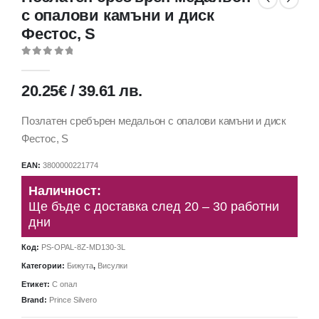
с опалови камъни и диск
Фестос, S
0
out of 5
20.25
€
/
39.61
лв.
Позлатен сребърен медальон с опалови камъни и диск
Фестос, S
EAN:
3800000221774
Наличност:
Ще бъде с доставка след 20 – 30 работни
дни
Код:
PS-OPAL-8Z-MD130-3L
Категории:
Бижута
,
Висулки
Етикет:
С опал
Brand:
Prince Silvero