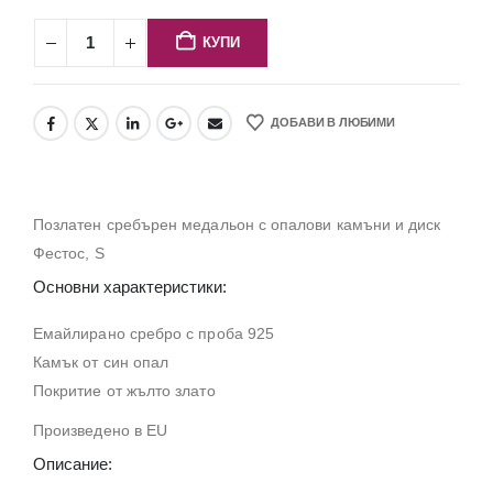
КУПИ
ДОБАВИ В ЛЮБИМИ
Позлатен сребърен медальон с опалови камъни и диск
Фестос, S
Основни характеристики:
Емайлирано сребро с проба 925
Камък от син опал
Покритие от жълто злато
Произведено в EU
Описание: