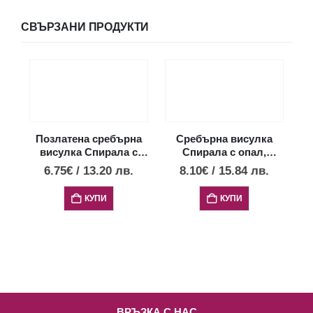
СВЪРЗАНИ ПРОДУКТИ
Позлатена сребърна
Сребърна висулка
П
висулка Спирала с
Спирала с опал,
в
опал, малък размер
малък размер
6.75
€
/
13.20
лв.
8.10
€
/
15.84
лв.
7
КУПИ
КУПИ
ВРЪЗКА С НАС