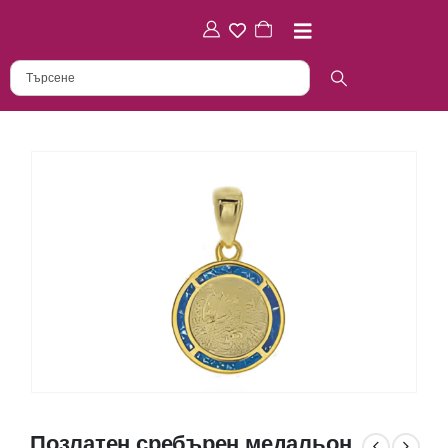
Позлатен сребърен медальон