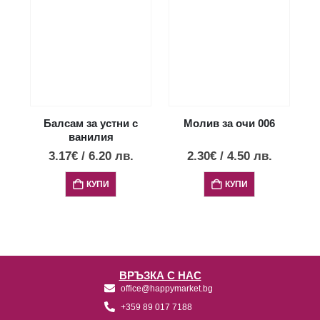
Балсам за устни с
Молив за очи 006
ванилия
3.17
€
/
6.20
лв.
2.30
€
/
4.50
лв.
КУПИ
КУПИ
ВРЪЗКА С НАС
office@happymarket.bg
+359 89 017 7188