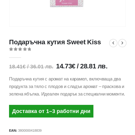
Подаръчна кутия Sweet Kiss
0
out of 5
14.73
€
/
28.81
лв.
18.41
€
/
36.01
лв.
Подаръчна кутия с аромат на карамел, включваща два
продукта за тяло с плодов и сладък аромат – праскова и
зелена ябълка. Идеален подарък за специални моменти.
Доставка от 1–3 работни дни
EAN:
3800000418839