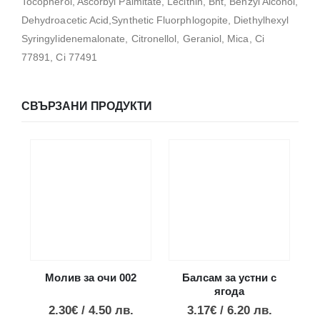
Tocopherol, Ascorbyl Palmitate, Lecithin, Bht, Benzyl Alcohol,
Dehydroacetic Acid,Synthetic Fluorphlogopite, Diethylhexyl
Syringylidenemalonate, Citronellol, Geraniol, Mica, Ci
77891, Ci 77491
СВЪРЗАНИ ПРОДУКТИ
Молив за очи 002
Балсам за устни с
ягода
2.30
€
/
4.50
лв.
3.17
€
/
6.20
лв.