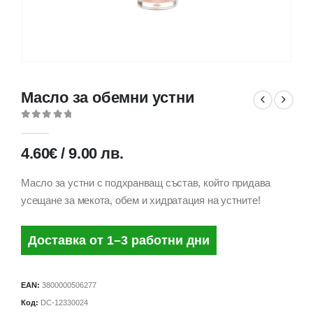
Масло за обемни устни
0
out of 5
4.60
€
/
9.00
лв.
Масло за устни с подхранващ състав, който придава
усещане за мекота, обем и хидратация на устните!
Доставка от 1–3 работни дни
EAN:
3800000506277
Код:
DC-12330024