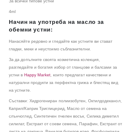
За всички типове устни
4ml
Начин на употреба на масло за
обемни устни:
Нанасяйте редовно и гледайте как устните ви стават
гладки, меки и неустоимо съблазнителни.
За да допълните своята козметична колекция,
разгледайте и богатия избор от гланцове и балсами за
устни в
Happy Market
, които предлагат качествени и
натурални продукти за перфектна грижа и блестящ вид
на устните.
Съставки: Хидрогениран полиизобутен, Октилдодеканол,
Каприл/Каприк Триглицерид, Масло от семена на
слънчоглед, Синтетичен пчелен восък, Силика диметил
силилат, Екстракт от соеви семена, Парафин, Екстракт от
листа на лакрица, Ванилов бутилов етер, Фосфолипиди,