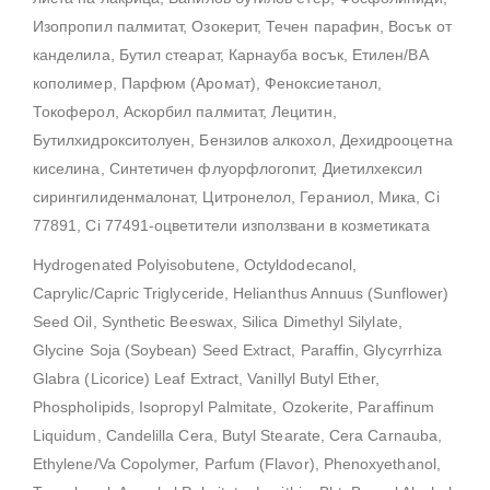
Изопропил палмитат, Озокерит, Течен парафин, Восък от
канделила, Бутил стеарат, Карнауба восък, Етилен/ВА
кополимер, Парфюм (Аромат), Феноксиетанол,
Токоферол, Аскорбил палмитат, Лецитин,
Бутилхидрокситолуен, Бензилов алкохол, Дехидрооцетна
киселина, Синтетичен флуорфлогопит, Диетилхексил
сирингилиденмалонат, Цитронелол, Гераниол, Мика, Ci
77891, Ci 77491-оцветители използвани в козметиката
Hydrogenated Polyisobutene, Octyldodecanol,
Caprylic/Capric Triglyceride, Helianthus Annuus (Sunflower)
Seed Oil, Synthetic Beeswax, Silica Dimethyl Silylate,
Glycine Soja (Soybean) Seed Extract, Paraffin, Glycyrrhiza
Glabra (Licorice) Leaf Extract, Vanillyl Butyl Ether,
Phospholipids, Isopropyl Palmitate, Ozokerite, Paraffinum
Liquidum, Candelilla Cera, Butyl Stearate, Cera Carnauba,
Ethylene/Va Copolymer, Parfum (Flavor), Phenoxyethanol,