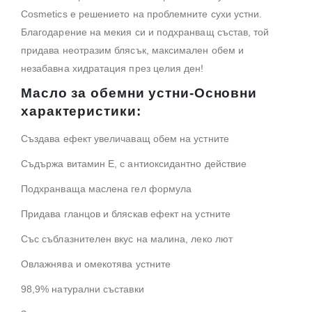
Cosmetics е решението на проблемните сухи устни.
Благодарение на мекия си и подхранващ състав, той
придава неотразим блясък, максимален обем и
незабавна хидратация през целия ден!
Масло за обемни устни-Основни
характеристики:
Създава ефект увеличаващ обем на устните
Съдържа витамин Е, с антиоксидантно действие
Подхранваща маслена гел формула
Придава гланцов и бляскав ефект на устните
Със съблазнителен вкус на малина, леко лют
Овлажнява и омекотява устните
98,9% натурални съставки