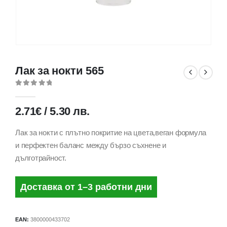
Лак за нокти 565
0
out of 5
2.71
€
/
5.30
лв.
Лак за нокти с плътно покритие на цвета,веган формула
и перфектен баланс между бързо съхнене и
дълготрайност.
Доставка от 1–3 работни дни
EAN:
3800000433702