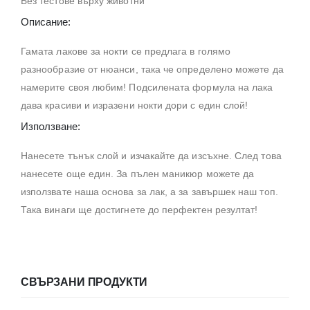
Без тестове върху животни
Описание:
Гамата лакове за нокти се предлага в голямо
разнообразие от нюанси, така че определено можете да
намерите своя любим! Подсилената формула на лака
дава красиви и изразени нокти дори с един слой!
Използване:
Нанесете тънък слой и изчакайте да изсъхне. След това
нанесете още един. За пълен маникюр можете да
използвате наша основа за лак, а за завършек наш топ.
Така винаги ще достигнете до перфектен резултат!
СВЪРЗАНИ ПРОДУКТИ