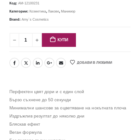
Код:
AM-12100231
Категории:
Козметика
,
Лакове
,
Маникюр
Brand:
Amy`s Cosmetics
КУПИ
ДОБАВИ В ЛЮБИМИ
Перфектен цвят дори и с един слой
Бързо съхнене до 50 секунди
Минимални шансове за оцветяване на нокътната плоча
Издръжлив резултат до няколко дни
Бляскав ефект
Веган формула