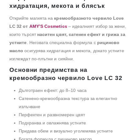
хидратация, мекота и блясък
Открийте магията на
кремообразното червило Love
LC 32 от
AMY’S Cosmetics
– идеалният избор за жени,
които търсят
наситен цвят, сатенен ефект и грижа за
устните
. Неговата специална формула с
рициново
масло
осигурява хидратация и мекота, докато устните
изглеждат по-плътни и сияйни.
Основни предимства на
кремообразно червило Love LC 32
Дълготраен ефект: до 8–10 часа
Сатенено-кремообразна текстура за елегантно
излъчване
Перфектен и развномерен цвят
Подхранва и овлажнява устните
Придава обем и визуално уголемява устните
Богата формула с рициново масло