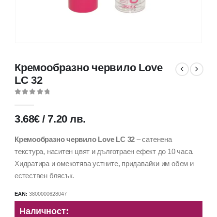
Кремообразно червило Love
LC 32
0
out of 5
3.68
€
/
7.20
лв.
Кремообразно червило Love LC 32
– сатенена
текстура, наситен цвят и дълготраен ефект до 10 часа.
Хидратира и омекотява устните, придавайки им обем и
естествен блясък.
EAN:
3800000628047
Наличност: