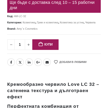
Ще бъде с доставка след 10 – 15 работни
дни
Код:
AM-LC-32
Категории:
Козметика
,
Грим и козметика
,
Козметика за устни
,
Червила
Brand:
Amy`s Cosmetics
КУПИ
ДОБАВИ В ЛЮБИМИ
Кремообразно червило Love LC 32 –
сатенена текстура и дълготраен
ефект
Перфектната комбинация от