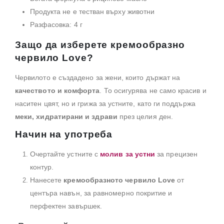
Продукта не е тестван върху животни
Разфасовка: 4 г
Защо да изберете кремообразно
червило Love?
Червилото е създадено за жени, които държат на
качеството и комфорта
. То осигурява не само красив и
наситен цвят, но и грижа за устните, като ги поддържа
меки, хидратирани и здрави
през целия ден.
Начин на употреба
Очертайте устните с
молив за устни
за прецизен
контур.
Нанесете
кремообразното червило Love
от
центъра навън, за равномерно покритие и
перфектен завършек.