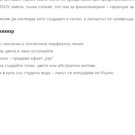
D/UV лампа, тънки слоеве, топ лак за финализиране – гаранция за 
оже да изглежда като създаден в салон, а процесът се превръща 
аникюр
 лентички и постигнете перфектна линия.
ва цвята и леко потупвайте.
кти – придава ефект „уау“.
ка създайте точки, цветя или абстрактни мотиви.
 в купа със студена вода – лакът се втвърдява по-бързо.