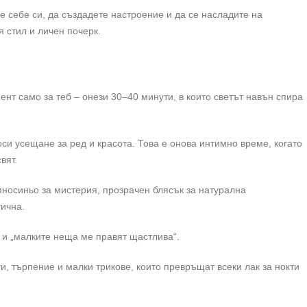
те себе си, да създадете настроение и да се насладите на
 стил и личен почерк.
ент само за теб – онези 30–40 минути, в които светът навън спира
и усещане за ред и красота. Това е онова интимно време, когато
вят.
ъмносиньо за мистерия, прозрачен блясък за натурална
тична.
“ и „малките неща ме правят щастлива“.
и, търпение и малки трикове, които превръщат всеки лак за нокти