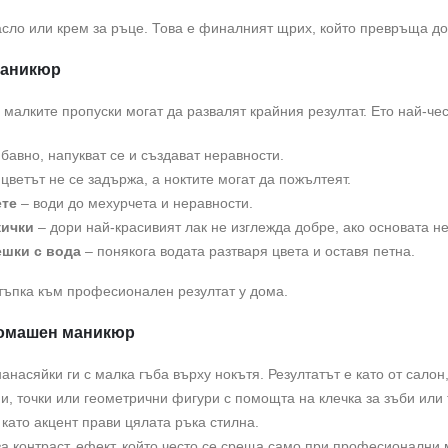
сло или крем за ръце. Това е финалният щрих, който превръща дом
маникюр
малките пропуски могат да развалят крайния резултат. Ето най-чес
бавно, напукват се и създават неравности.
 цветът не се задържа, а ноктите могат да пожълтеят.
ете
– води до мехурчета и неравности.
жички
– дори най-красивият лак не изглежда добре, ако основата н
ешки с вода
– понякога водата разтваря цвета и оставя петна.
тъпка към професионален резултат у дома.
домашен маникюр
анасяйки ги с малка гъба върху нокътя. Резултатът е като от салон,
и, точки или геометрични фигури с помощта на клечка за зъби или 
като акцент прави цялата ръка стилна.
за контраст, ефект, който често се среща само при професионални