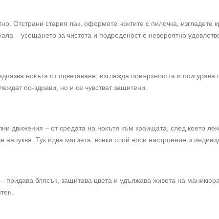
о. Отстрани стария лак, оформете ноктите с пилочка, изгладете к
уала – усещането за чистота и подреденост е невероятно удовлет
редпазва нокътя от оцветяване, изглажда повърхността и осигурява
еждат по-здрави, но и се чувстват защитени.
и движения – от средата на нокътя към краищата, след което лек
се напуква. Тук идва магията: всеки слой носи настроение и индиви
– придава блясък, защитава цвета и удължава живота на маникюра
тен.