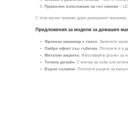
Правилно използване на гел лакове
– LE
С тези малки трикове дори домашният маникюр м
Предложения за модели за домашен м
Френски маникюр с тиксо.
Залепете малко
Омбре ефект със гъбичка.
Потопете я в д
Метални акценти.
Използвайте фолио за но
Точков дизайн.
С клечка за зъби или иглич
Бързо съхнене.
Потопете ръцете за минута