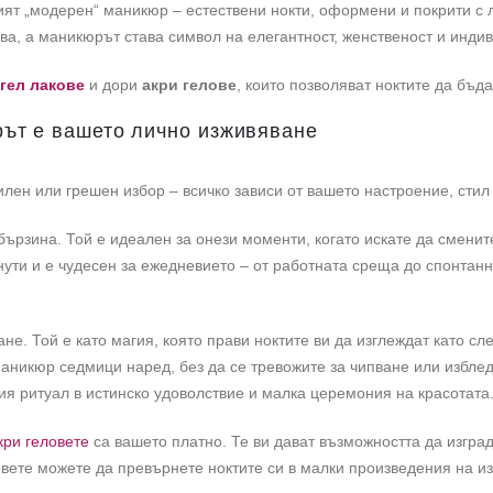
ият „модерен“ маникюр – естествени нокти, оформени и покрити с 
ва, а маникюрът става символ на елегантност, женственост и индив
гел лакове
и дори
акри гелове
, които позволяват ноктите да бъд
рът е вашето лично изживяване
илен или грешен избор – всичко зависи от вашето настроение, стил
бързина. Той е идеален за онези моменти, когато искате да смени
нути и е чудесен за ежедневието – от работната среща до спонтан
не. Той е като магия, която прави ноктите ви да изглеждат като с
аникюр седмици наред, без да се тревожите за чипване или изблед
я ритуал в истинско удоволствие и малка церемония на красотата
кри геловете
са вашето платно. Те ви дават възможността да изгра
вете можете да превърнете ноктите си в малки произведения на изк