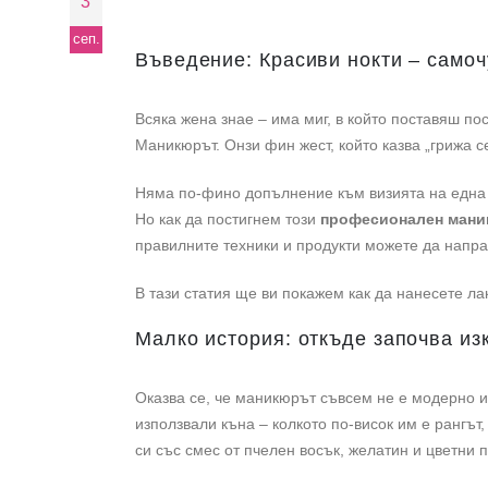
3
сеп.
Въведение: Красиви нокти – самоч
Всяка жена знае – има миг, в който поставяш по
Маникюрът. Онзи фин жест, който казва „грижа се
Няма по-фино допълнение към визията на една ж
Но как да постигнем този
професионален мани
правилните техники и продукти можете да напр
В тази статия ще ви покажем как да нанесете ла
Малко история: откъде започва из
Оказва се, че маникюрът съвсем не е модерно и
използвали къна – колкото по-висок им е рангът
си със смес от пчелен восък, желатин и цветни 