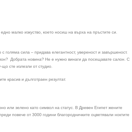
 едно малко изкуство, което носиш на върха на пръстите си.
с голяма сила – придава елегантност, увереност и завършеност.
алон? Добрата новина? Не е нужно винаги да посещавате салон. С
-що сте излезли от студио.
ите красив и дълготраен резултат.
но или зелено като символ на статус. В Древен Египет жените
е преди повече от 3000 години благородничките оцветявали ноктите