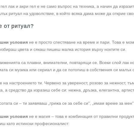
гел лак и акри гел е не само въпрос на техника, а начин да изрази
к ритуал на удоволствие, в който всяка дама може да открие своя
 от ритуал?
ашни условия
не е просто спестяване на време и пари. Това е мом
 избираш цвета и сякаш пишеш малка история върху ноктите си.
енията са плавни, внимателни, повтарящи се. Всеки слой лак нос
а си музика или сериал и да се потопиш в собствения си малък с
 на настроението ти. Червено за увереност, розово за нежност, т
ка, а средство да изразиш себе си: нежна, дръзка, елегантна, артис
отата си – ти заявяваш „грижа се за себе си“, „имам време за мен
ашни условия
не е магия – това е комбинация от правилни продукт
диш като истински професионалист: