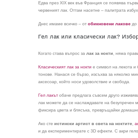
Едва през XIX век във Франция се появява първ
червеният лак. Оттам насетне – палитрата избух
Днес имаме всичко – от
обикновени лакове
до
Гел лак или класически лак? Избо
Когато става въпрос за
лак за нокти
, няма прав
Класическият лак за нокти
е символ на лекота и 
тонове. Нанася се бързо, изсъхва за няколко ми
аксесоар, който носи удоволствие и свобода.
Гел лакът
обаче предлага съвсем друго изживява
лак можете да се наслаждавате на безупречен м
фиксира цвета и блясъка, превръщайки домашни
Ако сте
истински артист в света на ноктите
,
а
и да експериментирате с 3D ефекти. С акри гело