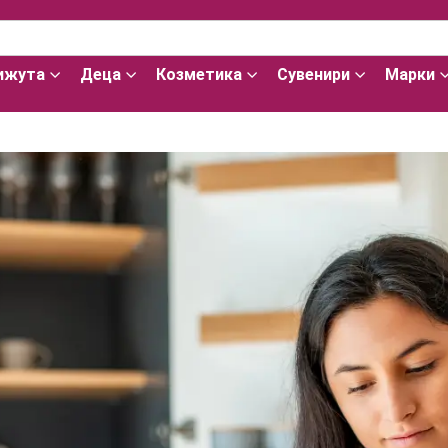
ижута
Деца
Козметика
Сувенири
Марки