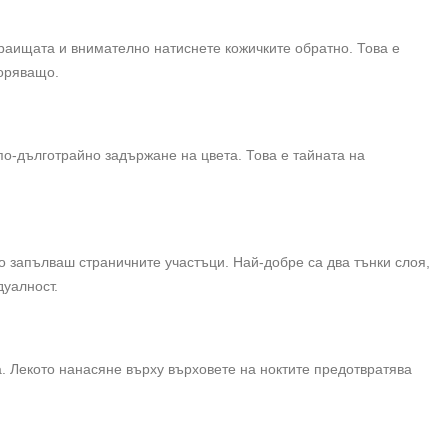
раищата и внимателно натиснете кожичките обратно. Това е
воряващо.
 по-дълготрайно задържане на цвета. Това е тайната на
о запълваш страничните участъци. Най-добре са два тънки слоя,
дуалност.
. Лекото нанасяне върху върховете на ноктите предотвратява