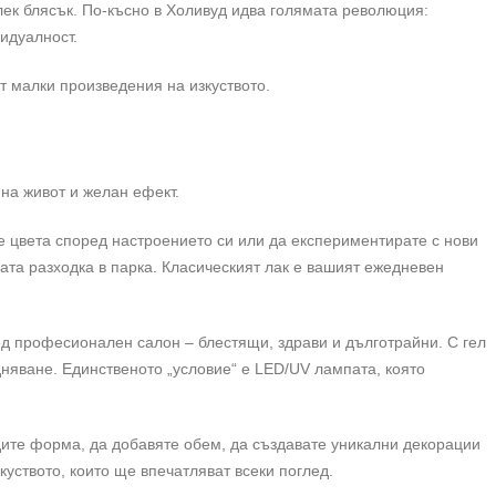
лек блясък. По-късно в Холивуд идва голямата революция:
идуалност.
ат малки произведения на изкуството.
 на живот и желан ефект.
те цвета според настроението си или да експериментирате с нови
ната разходка в парка. Класическият лак е вашият ежедневен
лед професионален салон – блестящи, здрави и дълготрайни. С гел
няване. Единственото „условие“ е LED/UV лампата, която
.
дите форма, да добавяте обем, да създавате уникални декорации
уството, които ще впечатляват всеки поглед.