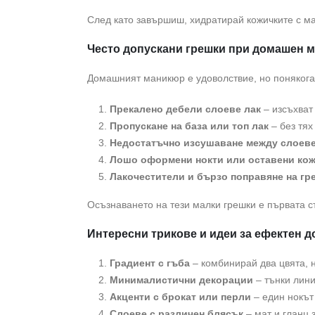
След като завършиш, хидратирай кожичките с ма
Често допускани грешки при домашен 
Домашният маникюр е удоволствие, но понякога 
Прекалено дебели слоеве лак
– изсъхват 
Пропускане на база или топ лак
– без тях
Недостатъчно изсушаване между слоев
Лошо оформени нокти или оставени ко
Лакочестители и бързо поправяне на гр
Осъзнаването на тези малки грешки е първата с
Интересни трикове и идеи за ефектен 
Градиент с гъба
– комбинирай два цвята, н
Минималистични декорации
– тънки лини
Акценти с брокат или перли
– един нокът 
Слоеве с различен блясък
– мат и гланц 