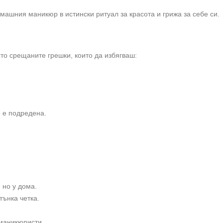
ашния маникюр в истински ритуал за красота и грижа за себе си.
то срещаните грешки, които да избягваш:
е е подредена.
 но у дома.
тънка четка.
 маникюристи.