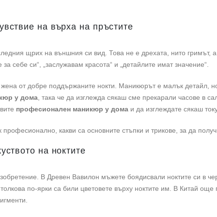
увствие на върха на пръстите
следния щрих на външния си вид. Това не е дрехата, нито гримът, а
 за себе си“, „заслужавам красота“ и „детайлите имат значение“.
ена от добре поддържаните нокти. Маникюрът е малък детайл, но 
кюр у дома
, така че да изглежда сякаш сме прекарали часове в с
авите
професионален маникюр у дома
и да изглеждате сякаш току
к професионално, какви са основните стъпки и трикове, за да получ
куството на ноктите
зобретение. В Древен Вавилон мъжете боядисвали ноктите си в чер
, толкова по-ярки са били цветовете върху ноктите им. В Китай ощ
пигменти.