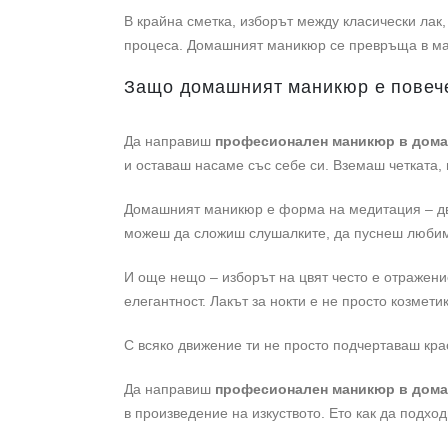
В крайна сметка, изборът между класически лак, 
процеса. Домашният маникюр се превръща в малъ
Защо домашният маникюр е повече
Да направиш
професионален маникюр в дом
и оставаш насаме със себе си. Вземаш четката,
Домашният маникюр е форма на медитация – движ
можеш да сложиш слушалките, да пуснеш любимат
И още нещо – изборът на цвят често е отражение
елегантност. Лакът за нокти е не просто козмети
С всяко движение ти не просто подчертаваш крас
Да направиш
професионален маникюр в дом
в произведение на изкуството. Ето как да подхо