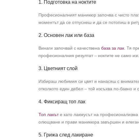
1. Подготовка на ноктите
Професионалният маникюр започва с чисто платн
моментът да се отпуснеш и да се потопиш в рит
2. Основен лак или база
Винаги започвай с качествена
база за лак
. Тя п
професионалния резултат – ноктите не само изгл
3. Цветният слой
Избираш любимия си цвят и нанасяш с внимателн
отколкото един дебел – той изсъхва по-бавно и 
4. Фиксиращ топ лак
Топ лакът
е като лакмусът на професионализма 
олющване и прави маникюра завършен и елеган
5. Грижа след лакиране