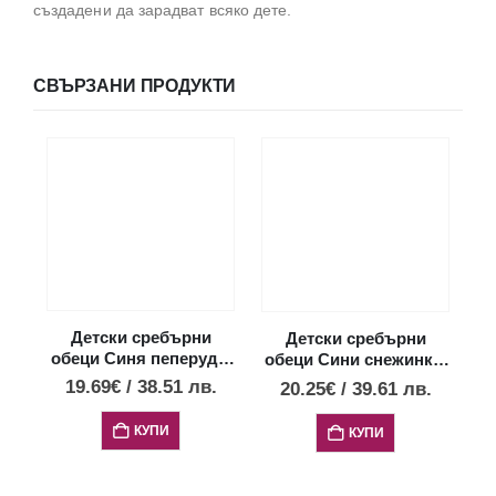
създадени да зарадват всяко дете.
СВЪРЗАНИ ПРОДУКТИ
Детски сребърни
Детски сребърни
обеци Синя пеперуда,
обеци Сини снежинки,
об
тип винт
тип винт
19.69
€
/
38.51
лв.
20.25
€
/
39.61
лв.
КУПИ
КУПИ