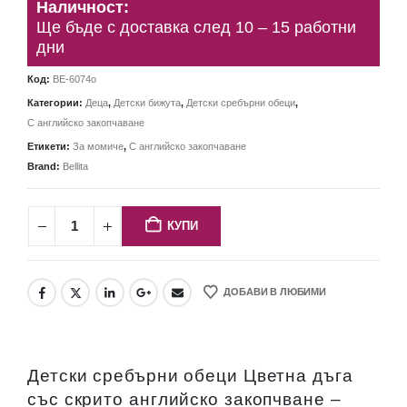
Наличност:
Ще бъде с доставка след 10 – 15 работни
дни
Код:
BE-6074o
Категории:
Деца
,
Детски бижута
,
Детски сребърни обеци
,
С английско закопчаване
Етикети:
За момиче
,
С английско закопчаване
Brand:
Bellita
КУПИ
ДОБАВИ В ЛЮБИМИ
Детски сребърни обеци Цветна дъга
със скрито английско закопчване –