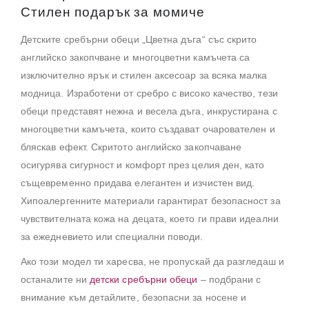
Стилен подарък за момиче
Детските сребърни обеци „Цветна дъга“ със скрито
английско закопчване и многоцветни камъчета са
изключително ярък и стилен аксесоар за всяка малка
модница. Изработени от сребро с високо качество, тези
обеци представят нежна и весела дъга, инкрустирана с
многоцветни камъчета, които създават очарователен и
бляскав ефект. Скритото английско закопчаване
осигурява сигурност и комфорт през целия ден, като
същевременно придава елегантен и изчистен вид.
Хипоалергенните материали гарантират безопасност за
чувствителната кожа на децата, което ги прави идеални
за ежедневието или специални поводи.
Ако този модел ти харесва, не пропускай да разгледаш и
останалите ни
детски сребърни обеци
– подбрани с
внимание към детайлите, безопасни за носене и