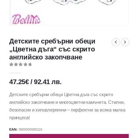
Детските сребърни обеци
„Цветна дъга“ със скрито
английско закопчване
0
out of 5
47.25
€
/
92.41
лв.
Детските сребърни обеци Цветна дъга със скрито
английско закопчване и многоцветни камъчета. Стилни,
безопасни и хипоалергенни – перфектни за всяка малка
принцеса!
EAN:
3800000580116