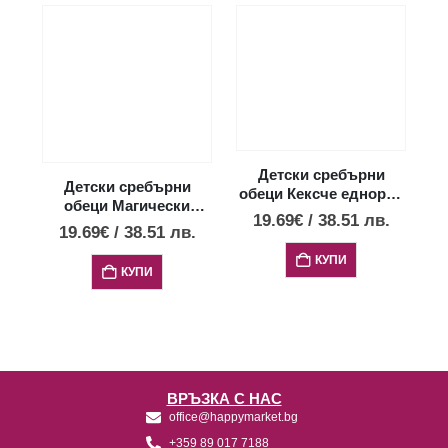
Детски сребърни
Детски сребърни
обеци Кексче еднорог,
обеци Магически
тип винт
19.69
€
/
38.51
лв.
еднорог, тип винт
19.69
€
/
38.51
лв.
КУПИ
КУПИ
ВРЪЗКА С НАС
office@happymarket.bg
+359 89 017 7188