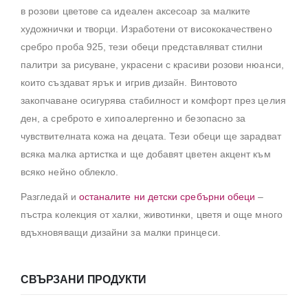
в розови цветове са идеален аксесоар за малките
художнички и творци. Изработени от висококачествено
сребро проба 925, тези обеци представляват стилни
палитри за рисуване, украсени с красиви розови нюанси,
които създават ярък и игрив дизайн. Винтовото
закопчаване осигурява стабилност и комфорт през целия
ден, а среброто е хипоалергенно и безопасно за
чувствителната кожа на децата. Тези обеци ще зарадват
всяка малка артистка и ще добавят цветен акцент към
всяко нейно облекло.
Разгледай и
останалите ни детски сребърни обеци
–
пъстра колекция от халки, животинки, цветя и още много
вдъхновяващи дизайни за малки принцеси.
СВЪРЗАНИ ПРОДУКТИ