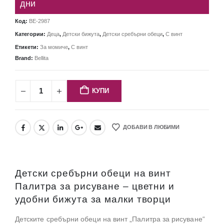
дни
Код:
BE-2987
Категории:
Деца
,
Детски бижута
,
Детски сребърни обеци
,
С винт
Етикети:
За момиче
,
С винт
Brand:
Bellita
КУПИ
ДОБАВИ В ЛЮБИМИ
Детски сребърни обеци на винт
Палитра за рисуване – цветни и
удобни бижута за малки творци
Детските сребърни обеци на винт „Палитра за рисуване“