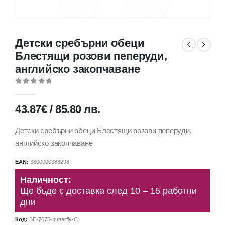
Детски сребърни обеци
Блестящи розови пеперуди,
английско закопчаване
0
out of 5
43.87
€
/
85.80
лв.
Детски сребърни обеци Блестящи розови пеперуди,
английско закопчаване
EAN:
3800000383298
Наличност:
Ще бъде с доставка след 10 – 15 работни
дни
Код:
BE-7675-butterfly-C