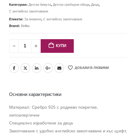
Категории:
Детски бижута
,
Детски сребърни обеци
,
Деца
,
С английско закопчаване
Етикети:
За момиче
,
С английско закопчаване
Brand:
Bellita
КУПИ
ДОБАВИ В ЛЮБИМИ
Основни характеристики
Материал: Сребро 925 с родиево покритие,
хипоалергични
Специално изработени за деца
Закопчаване с удобно английско закопчаване и къс щифт,