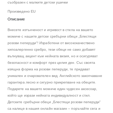
съобразен с малките детски ушички
Произведено EU
Описание
Внесете изтънченост и игривост в стила на вашето
момиче с нашите детски сребърни обеци „Блестящи
розови пеперуди“! Изработени от висококачествено
хипоалергенно сребро, тези обеци не само добавят
вълнуващ акцент към нейната визия, но и осигуряват
безопасност и комфорт през целия ден. Със своята
изящна форма на розови пеперуди, те придават
уникален и очарователен вид. Английското закопчаване
гарантира лесно и сигурно прикрепване на обеците.
Подарете на вашето момиче един чудесен аксесоар,
който ще изрази нейната индивидуалност и стил.
Детските сребърни обеци „Блестящи розови пеперуди“
са налице в нашия онлайн магазин – поръчайте сега и