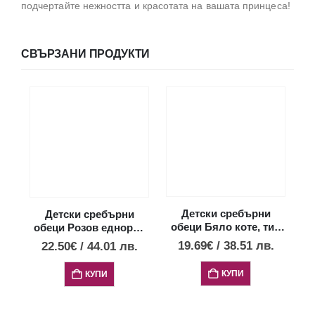
подчертайте нежността и красотата на вашата принцеса!
СВЪРЗАНИ ПРОДУКТИ
Детски сребърни
Детски сребърни
обеци Бяло коте, тип
обеци Розов еднорог,
винт
тип винт
19.69
€
/
38.51
лв.
22.50
€
/
44.01
лв.
КУПИ
КУПИ