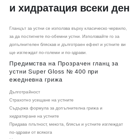
и хидратация всеки ден
Гланцът за устни се използва върху класическо червило,
за да постигнете по-обемни устни. Използвайте го за
допълнителен бляскав и дълготраен ефект и устните ви
ще изглеждат по-големи и по-здрави.
Предимства на Прозрачен гланц за
устни Super Gloss № 400 при
ежедневна грижа
Дълготрайност
Страхотно усещане на устните
Съдържа формула за допълнителна грижа и
хидратиране на устните
Придава плътност, мекота, блясък и устните изглеждат
по-здрави от всякога