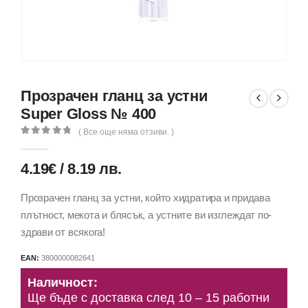
Прозрачен гланц за устни
Super Gloss № 400
( Все още няма отзиви. )
0
out of 5
4.19
€
/
8.19
лв.
Прозрачен гланц за устни, който хидратира и придава
плътност, мекота и блясък, а устните ви изглеждат по-
здрави от всякога!
EAN:
3800000082641
Наличност:
Ще бъде с доставка след 10 – 15 работни