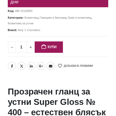
дни
Код:
AM-12110003
Категории:
Козметика
,
Гланцове и балсами
,
Грим и козметика
,
Козметика за устни
Brand:
Amy`s Cosmetics
КУПИ
ДОБАВИ В ЛЮБИМИ
Прозрачен гланц за
устни Super Gloss №
400 – естествен блясък