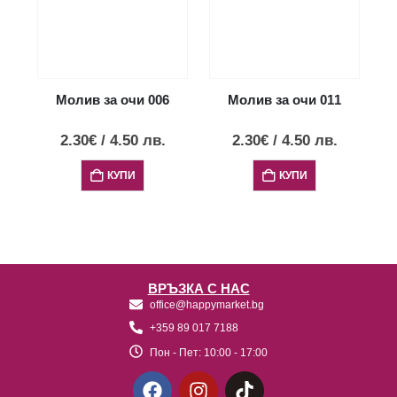
Молив за очи 006
Молив за очи 011
2.30
€
/
4.50
лв.
2.30
€
/
4.50
лв.
КУПИ
КУПИ
ВРЪЗКА С НАС
office@happymarket.bg
+359 89 017 7188
Пон - Пет:
10:00 - 17:00